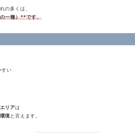
れの多くは、
の一種）**です
。
やすい
エリア
は
環境
と言えます。