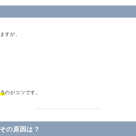
ますが、
う
のがコツです。
その原因は？