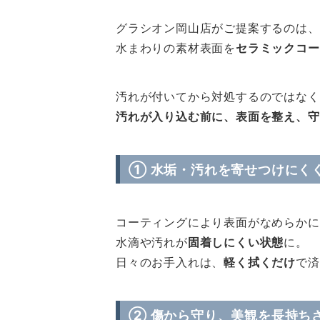
グラシオン岡山店がご提案するのは、
水まわりの素材表面を
セラミックコー
汚れが付いてから対処するのではなく
汚れが入り込む前に、表面を整え、守
① 水垢・汚れを寄せつけにく
コーティングにより表面がなめらかに
水滴や汚れが
固着しにくい状態
に。
日々のお手入れは、
軽く拭くだけ
で済
② 傷から守り、美観を長持ち