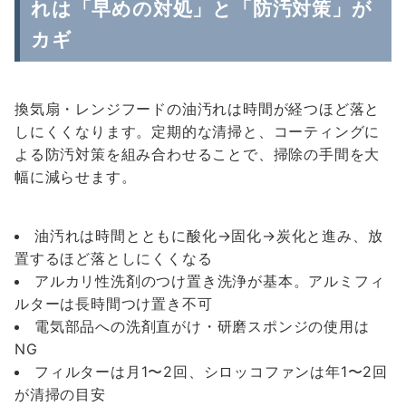
れは「早めの対処」と「防汚対策」が
カギ
換気扇・レンジフードの油汚れは時間が経つほど落と
しにくくなります。定期的な清掃と、コーティングに
よる防汚対策を組み合わせることで、掃除の手間を大
幅に減らせます。
油汚れは時間とともに酸化→固化→炭化と進み、放
置するほど落としにくくなる
アルカリ性洗剤のつけ置き洗浄が基本。アルミフィ
ルターは長時間つけ置き不可
電気部品への洗剤直がけ・研磨スポンジの使用は
NG
フィルターは月1〜2回、シロッコファンは年1〜2回
が清掃の目安