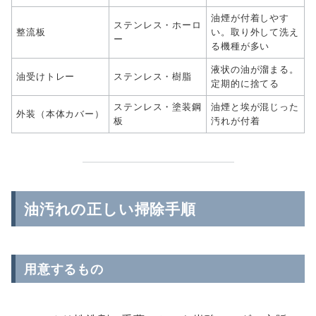
油煙が付着しやす
ステンレス・ホーロ
整流板
い。取り外して洗え
ー
る機種が多い
液状の油が溜まる。
油受けトレー
ステンレス・樹脂
定期的に捨てる
ステンレス・塗装鋼
油煙と埃が混じった
外装（本体カバー）
板
汚れが付着
油汚れの正しい掃除手順
用意するもの