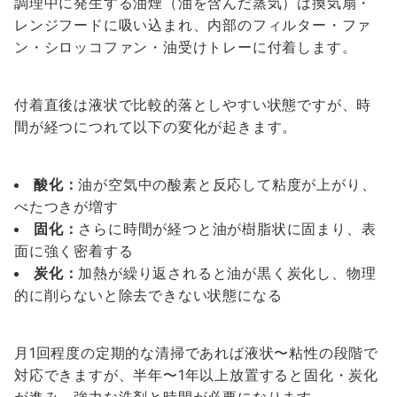
調理中に発生する油煙（油を含んだ蒸気）は換気扇・
レンジフードに吸い込まれ、内部のフィルター・ファ
ン・シロッコファン・油受けトレーに付着します。
付着直後は液状で比較的落としやすい状態ですが、時
間が経つにつれて以下の変化が起きます。
酸化：
油が空気中の酸素と反応して粘度が上がり、
べたつきが増す
固化：
さらに時間が経つと油が樹脂状に固まり、表
面に強く密着する
炭化：
加熱が繰り返されると油が黒く炭化し、物理
的に削らないと除去できない状態になる
月1回程度の定期的な清掃であれば液状〜粘性の段階で
対応できますが、半年〜1年以上放置すると固化・炭化