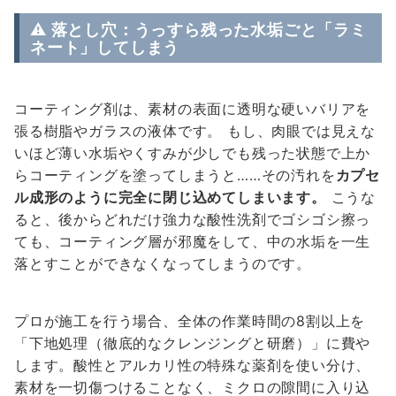
⚠️ 落とし穴：うっすら残った水垢ごと「ラミ
ネート」してしまう
コーティング剤は、素材の表面に透明な硬いバリアを
張る樹脂やガラスの液体です。 もし、肉眼では見えな
いほど薄い水垢やくすみが少しでも残った状態で上か
らコーティングを塗ってしまうと……その汚れを
カプセ
ル成形のように完全に閉じ込めてしまいます。
こうな
ると、後からどれだけ強力な酸性洗剤でゴシゴシ擦っ
ても、コーティング層が邪魔をして、中の水垢を一生
落とすことができなくなってしまうのです。
プロが施工を行う場合、全体の作業時間の8割以上を
「下地処理（徹底的なクレンジングと研磨）」に費や
します。酸性とアルカリ性の特殊な薬剤を使い分け、
素材を一切傷つけることなく、ミクロの隙間に入り込