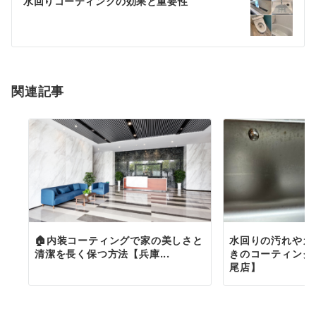
水回りコーティングの効果と重要性
ナ
ビ
ゲ
ー
関連記事
シ
ョ
ン
🏠内装コーティングで家の美しさと
水回りの汚れやカ
清潔を長く保つ方法【兵庫...
きのコーティング
尾店】