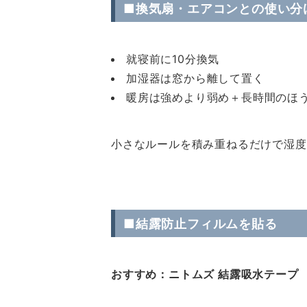
■換気扇・エアコンとの使い分
就寝前に10分換気
加湿器は窓から離して置く
暖房は強めより弱め＋長時間のほ
小さなルールを積み重ねるだけで湿度
■結露防止フィルムを貼る
おすすめ：ニトムズ 結露吸水テープ