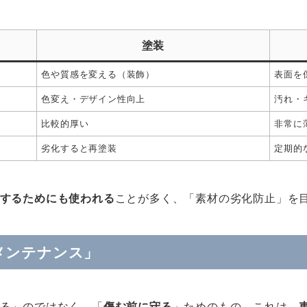
塗装
色や質感を変える（装飾）
表面を
色変え・デザイン性向上
汚れ・
比較的厚い
非常に
劣化すると再塗装
定期的
するためにも使われる
ことが多く、「素材の劣化防止」を
メンテナンス」
る」のではなく、「
傷む前に守る
」ためのもの。これは、