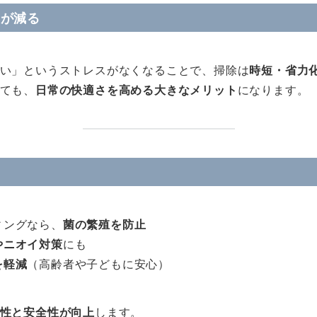
間が減る
い」というストレスがなくなることで、掃除は
時短・省力
ても、
日常の快適さを高める大きなメリット
になります。
ィングなら、
菌の繁殖を防止
やニオイ対策
にも
を軽減
（高齢者や子どもに安心）
性と安全性が向上
します。