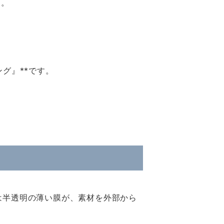
す。
グ』**です。
。
は半透明の薄い膜が、素材を外部から