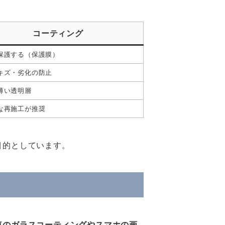
コーティング
保護する（保護膜）
キズ・劣化の防止
薄い透明層
な再施工が推奨
目的としています。
車のガラスコーティングやスマホの画