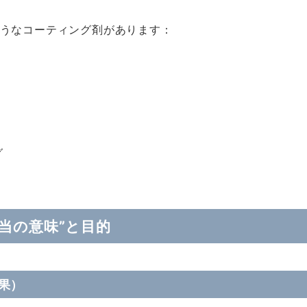
うなコーティング剤があります：
グ
）
当の意味”と目的
果）