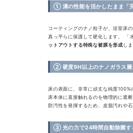
① 溝の性能を活かしたまま「
コーティングのナノ粒子が、浴室床の
真っ平らに保護して硬化します。 「
ットアウトする特殊な被膜を形成
しま
② 硬度9H以上のナノガラス
床の表面に、非常に頑丈な純度100
床本体に直接触れるのを物理的に遮断
防汚性を発揮するため、皮脂汚れや石
③ 光の力で24時間自動除菌