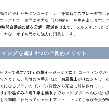
効果に優れたチタンコーティングを重ねてスプレー塗布しま
応することで、表面に強力な「活性酸素」を生み出します。
4時間自動的に菌を分解・死滅させます。
ヌルヌルとしたピ
イヤなニオイも元から強力に消臭します。
ティングを施す4つの圧倒的メリット
シャワーで流すだけ」の超イージーケアに！
コーティングさ
できません。普段のお手入れは、
お風呂上がりにシャワー
くになるブラシのゴシゴシ掃除から完全に解放されます。
めり」や黒ずみの発生率を極限までカット
チタンの強力な抗
を長期間にわたってシャットアウト。いつでも家族全員が