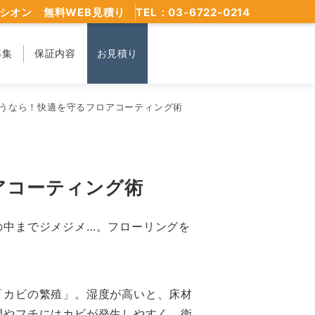
シオン 無料WEB見積り
TEL：03-6722-0214
募集
保証内容
お見積り
うなら！快適を守るフロアコーティング術
アコーティング術
の中までジメジメ…。フローリングを
「カビの繁殖」。湿度が高いと、床材
間やフチにはカビが発生しやすく、衛