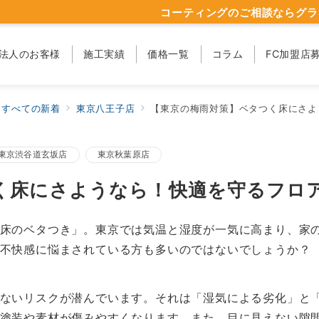
コーティングのご相談ならグラ
法人のお客様
施工実績
価格一覧
コラム
FC加盟店
すべての新着
東京八王子店
【東京の梅雨対策】ベタつく床にさよ
東京渋谷道玄坂店
東京秋葉原店
く床にさようなら！快適を守るフロ
床のベタつき」。東京では気温と湿度が一気に高まり、家
不快感に悩まされている方も多いのではないでしょうか？
ないリスクが潜んでいます。それは「湿気による劣化」と
塗装や素材が傷みやすくなります。また、目に見えない隙