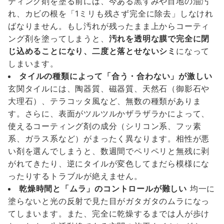
ティング剤を塗る前には、今ある黒ずみや目地の油汚
れ、カビの根を「1ミリも残さず完全に除去」しなけれ
ばなりません。もし汚れが残ったまま上からコーティ
ング剤を塗ってしまうと、
汚れを透明な膜で完全に閉
じ込めることになり、二度と落とせないシミ
になって
しまいます。
タイルの種類によって「合う・合わない」が激しい
玄関タイルには、陶器質、磁器質、天然石（御影石や
大理石）、テラコッタ風など、無数の種類がありま
す。さらに、表面がツルツルかザラザラかによって、
使えるコーティング剤の成分（シリコン系、フッ素
系、ガラス系など）がまったく異なります。相性が悪
い剤を選んでしまうと、数週間でペリペリと無残に剥
がれてきたり、逆にタイルが変色してまだら模様にな
ったりするトラブルが絶えません。
乾燥時間と「ムラ」のコントロールが難しい
均一に
塗らないと光の反射で見た目がガタガタのムラになっ
てしまいます。また、完全に乾燥するまでは人が歩け