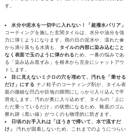
す。
水分や泥水を一切中に入れない！「超撥水バリア」
コーティングを施した玄関タイルは、水分や油分を強
力に弾くようになります。雨の日の泥水や、濡れた傘
から滴り落ちる水滴も、
タイルの内部に染み込むこと
なく表面で玉のように弾かれる
ため、一番の悩みであ
る「染み込み黒ずみ」を根本から完全にシャットアウ
トします。
目に見えないミクロの穴を埋めて、汚れを「乗せる
だけ」にする
ナノ粒子のコーティング剤が、タイル表
面の微細な凹凸や目地の隙間にしっかり入り込んで平
滑化します。汚れが奥に入り込めず、タイルの「上に
ただ乗っているだけ」の状態になるため、靴底のゴム
擦れ跡（黒い線）がつくのも物理的に防ぎます。
日頃のお手入れは「ほうきで掃いて、水で流すだ
け」
汚れが固着しないため、これまでのようにつらい