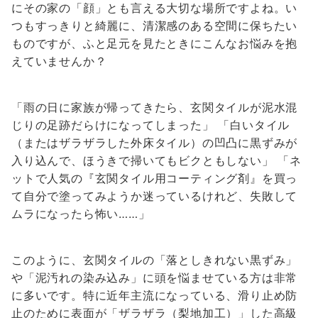
にその家の「顔」とも言える大切な場所ですよね。い
つもすっきりと綺麗に、清潔感のある空間に保ちたい
ものですが、ふと足元を見たときにこんなお悩みを抱
えていませんか？
「雨の日に家族が帰ってきたら、玄関タイルが泥水混
じりの足跡だらけになってしまった」 「白いタイル
（またはザラザラした外床タイル）の凹凸に黒ずみが
入り込んで、ほうきで掃いてもビクともしない」 「ネ
ットで人気の『玄関タイル用コーティング剤』を買っ
て自分で塗ってみようか迷っているけれど、失敗して
ムラになったら怖い……」
このように、玄関タイルの「落としきれない黒ずみ」
や「泥汚れの染み込み」に頭を悩ませている方は非常
に多いです。特に近年主流になっている、滑り止め防
止のために表面が「ザラザラ（梨地加工）」した高級