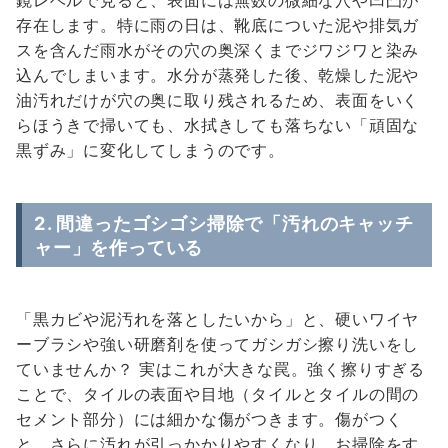
鏡レベルで見ると、表面には無数の微細な穴や凹凸が
存在します。特に雨の日は、靴底についた泥や排気ガ
スを含んだ雨水がその穴の奥深くまでジワジワと染み
込んでしまいます。水分が蒸発した後、乾燥した泥や
油汚れだけが穴の奥に取り残されるため、表面をいく
らほうきで掃いても、水拭きしても落ちない「頑固な
黒ずみ」に変化してしまうのです。
2. 間違ったゴシゴシ掃除で「汚れのキャッチ
ャー」を作っている
「黒カビや泥汚れを落としたいから」と、硬いワイヤ
ーブラシや強い研磨剤を使ってガシガシ擦り洗いをし
ていませんか？ 実はこれが大きな罠。強く擦りすぎる
ことで、タイルの表面や目地（タイルとタイルの間の
セメント部分）には細かな傷がつきます。傷がつく
と、さらに汚れが引っかかりやすくなり、お掃除をす