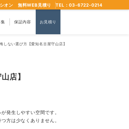
シオン 無料WEB見積り
TEL：03-6722-0214
募集
保証内容
お見積り
悔しない選び方【愛知名古屋守山店】
守山店】
ルが発生しやすい空間です。
持つ方は少なくありません。