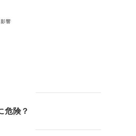
る影響
に危険？