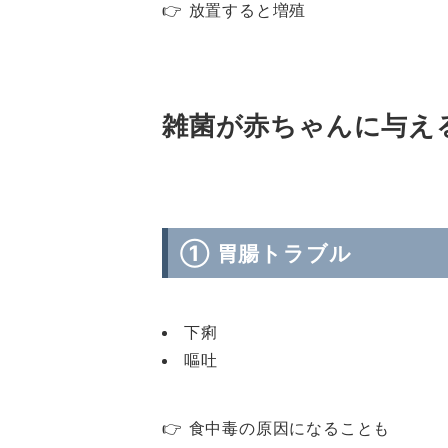
👉 放置すると増殖
雑菌が赤ちゃんに与え
① 胃腸トラブル
下痢
嘔吐
👉 食中毒の原因になることも