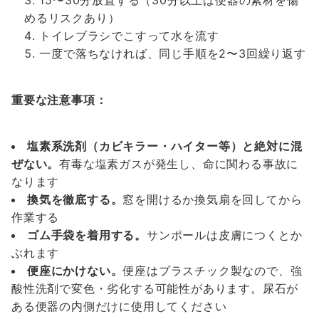
15〜30分放置する（30分以上は便器の素材を傷
めるリスクあり）
トイレブラシでこすって水を流す
一度で落ちなければ、同じ手順を2〜3回繰り返す
重要な注意事項：
塩素系洗剤（カビキラー・ハイター等）と絶対に混
ぜない。
有毒な塩素ガスが発生し、命に関わる事故に
なります
換気を徹底する。
窓を開けるか換気扇を回してから
作業する
ゴム手袋を着用する。
サンポールは皮膚につくとか
ぶれます
便座にかけない。
便座はプラスチック製なので、強
酸性洗剤で変色・劣化する可能性があります。尿石が
ある便器の内側だけに使用してください