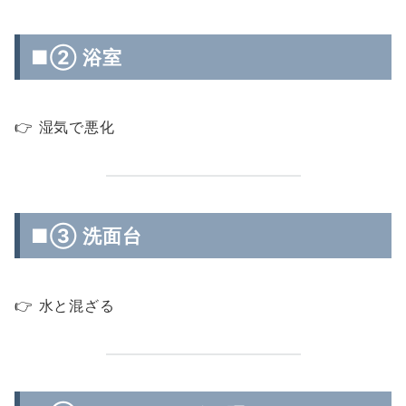
■② 浴室
👉 湿気で悪化
■③ 洗面台
👉 水と混ざる