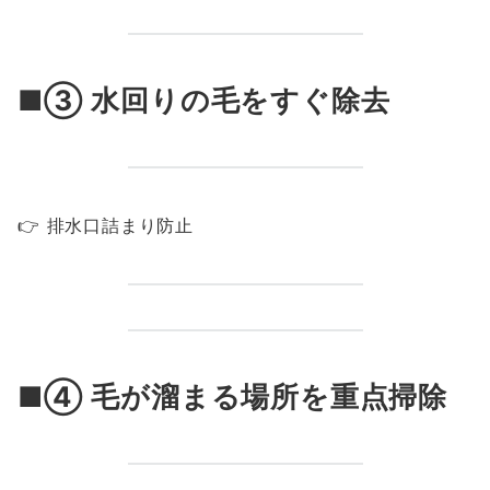
■③ 水回りの毛をすぐ除去
👉 排水口詰まり防止
■④ 毛が溜まる場所を重点掃除