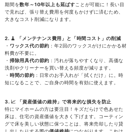
期間を
数年～10年以上も延ばす
ことが可能に！長い目
で見れば、張り替え費用を何度もかけずに済むため、
大きなコスト削減になります。
2. 🧹 「メンテナンス費用」と「時間コスト」の削減
・
ワックス代の節約
：年2回のワックスがけにかかる材
料費が不要に。
・
掃除用具代の節約
：汚れが落ちやすくなり、高価な
洗剤やクリーナーを買い替える頻度が減ります。
・
時間の節約
：日常のお手入れが「拭くだけ」に。時
短になることで、ご自身の時間を有効に使えます。
3. 📈 「資産価値の維持」で将来的な損失を防止
特にマイホームの方は要注目！キズだらけで色あせた
床は、住宅の資産価値を大きく下げます。コーティン
グで床を美しい状態に保つことは、将来売却したり貸
し出したりする際の
価値維持
につながります。これは