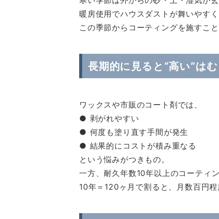
寒い季節は外からの砂・土・湿気が玄
暖房使用でハウスダストが舞いやすく
この季節からコーティングを施すこと
長期的に見ると“高い”は
ワックスや市販のコート剤では、
● 剥がれやすい
● 何度も塗り直す手間が発生
● 結果的にコストが積み重なる
という悩みがつきもの。
一方、耐久年数10年以上のコーティ
10年＝120ヶ月で割ると、月数百円