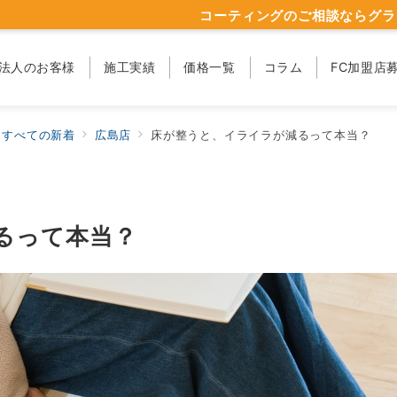
コーティングのご相談ならグラ
法人のお客様
施工実績
価格一覧
コラム
FC加盟店
すべての新着
広島店
床が整うと、イライラが減るって本当？
るって本当？