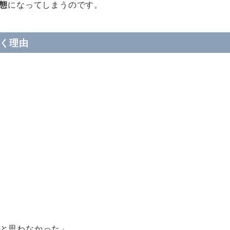
態
になってしまうのです。
着く理由
と思わなかった」