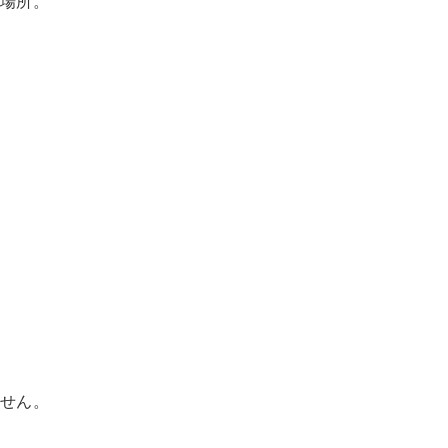
場所。
せん。