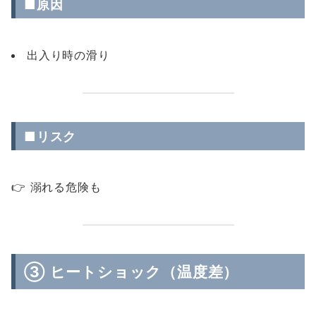
■原因
出入り時の滑り
■リスク
👉 溺れる危険も
③ ヒートショック（温度差）