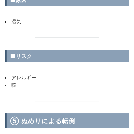
■原因
湿気
■リスク
アレルギー
咳
⑤ ぬめりによる転倒