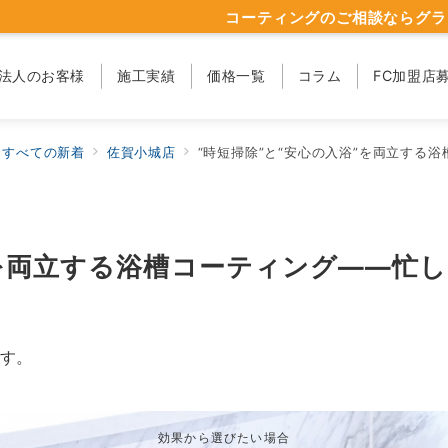
コーティングのご相談ならグラ
法人のお客様
施工実績
価格一覧
コラム
FC加盟店
すべての新着
佐賀小城店
“時短掃除”と“安心の入浴”を両立する浴槽コ
”を両立する浴槽コーティング——忙
す。
効果から選びたい場合