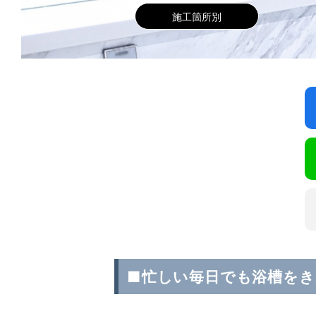
施工箇所別
■忙しい毎日でも浴槽をき