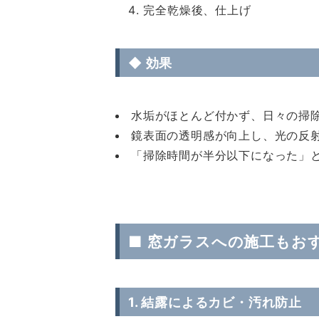
完全乾燥後、仕上げ
◆ 効果
水垢がほとんど付かず、日々の掃
鏡表面の透明感が向上し、光の反
「掃除時間が半分以下になった」
■
窓ガラスへの施工もお
1. 結露によるカビ・汚れ防止