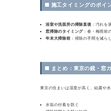
■
施工タイミングのポイ
浴室や洗面所の掃除直後
：汚れを
窓掃除のタイミング
：春・梅雨前
年末大掃除前
：掃除の手間を減ら
■
まとめ：東京の鏡・窓
東京の住まいは湿度が高く、結露や水
水垢の付着を防ぐ