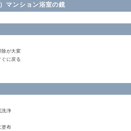
区）マンション浴室の鏡
掃除が大変
すぐに戻る
底洗浄
に塗布