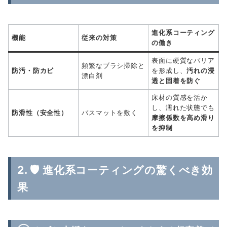
進化系コーティング
機能
従来の対策
の働き
表面に硬質なバリア
頻繁なブラシ掃除と
防汚・防カビ
を形成し、
汚れの浸
漂白剤
透と固着を防ぐ
床材の質感を活か
し、濡れた状態でも
防滑性（安全性）
バスマットを敷く
摩擦係数を高め滑り
を抑制
2. 🛡️ 進化系コーティングの驚くべき効
果