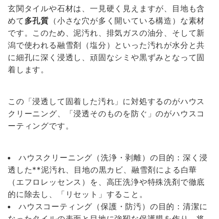
玄関タイルや石材は、一見硬く見えますが、目地も含
めて
多孔質
（小さな穴が多く開いている構造）な素材
です。このため、泥汚れ、排気ガスの油分、そして新
潟で使われる融雪剤（塩分）といった汚れが水分と共
に細孔に深く浸透し、頑固なシミや黒ずみとなって固
着します。
この「浸透して固着した汚れ」に対処するのがハウス
クリーニング、「浸透そのものを防ぐ」のがハウスコ
ーティングです。
ハウスクリーニング（洗浄・剥離）の目的：深く浸
透した**泥汚れ、目地の黒カビ、融雪剤による白華
（エフロレッセンス）を、高圧洗浄や特殊洗剤で徹底
的に除去し、「リセット」すること。
ハウスコーティング（保護・防汚）の目的：清潔に
なったタイルの表面と目地に強靭な保護膜を作り、将