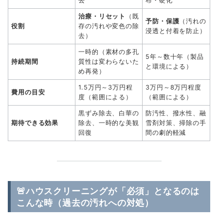
去
布・硬化
治療・リセット
（既
予防・保護
（汚れの
役割
存の汚れや変色の除
浸透と付着を防止）
去）
一時的（素材の多孔
5年～数十年（製品
持続期間
質性は変わらないた
と環境による）
め再発）
1.5万円～3万円程
3万円～8万円程度
費用の目安
度（範囲による）
（範囲による）
黒ずみ除去、白華の
防汚性、撥水性、融
期待できる効果
除去、一時的な美観
雪剤対策、掃除の手
回復
間の劇的軽減
🚨ハウスクリーニングが「必須」となるのは
こんな時（過去の汚れへの対処）