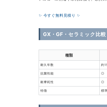
✨ 今すぐ無料見積り ✨
GX・GF・セラミック比較
種類
耐久年数
約1
抗菌性能
◎
耐摩耗性
◎
特徴
標