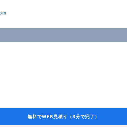
com
無料でWEB見積り（3分で完了）