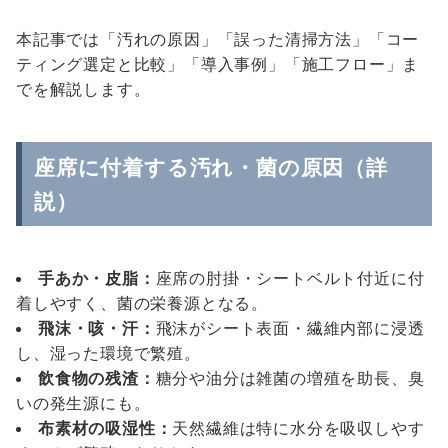
本記事では「汚れの原因」「誤った清掃方法」「コー
ティング選定と比較」「導入事例」「施工フロー」ま
でを解説します。
座席に付着する汚れ・菌の原因（詳
説）
手あか・皮脂：
座席の肘掛・シートベルト付近に付
着しやすく、菌の栄養源となる。
飛沫・咳・汗：
飛沫がシート表面・繊維内部に浸透
し、湿った環境で繁殖。
飲食物の残渣：
糖分や油分は雑菌の増殖を助長、臭
いの発生源にも。
布素材の吸湿性：
天然繊維は特に水分を吸収しやす