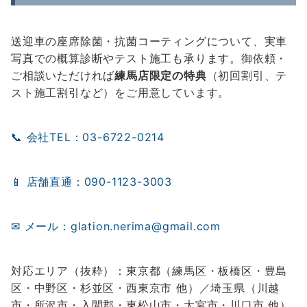
送迎車の座席除菌・抗菌コーティングについて、実車
写真での概算診断やテスト施工も承ります。御依頼・
ご相談いただければ
練馬店限定の特典
（初回割引、テ
スト施工割引など）をご用意しています。
📞 会社TEL：03-6722-0214
📱 店舗直通：090-1123-3003
✉ メール：glation.nerima@gmail.com
対応エリア（抜粋）：東京都（練馬区・板橋区・豊島
区・中野区・杉並区・西東京市 他）／埼玉県（川越
市・所沢市・入間郡・東松山市・大宮市・川口市 他）