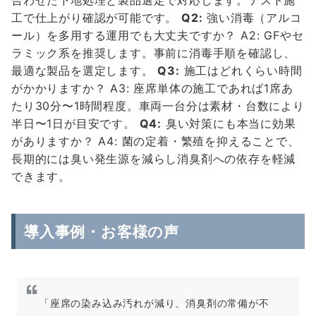
合わせた下地処理と製品選定で対応します。テスト施
工で仕上がり確認が可能です。
Q2:
強い消毒（アルコ
ール）を多用する運用でも大丈夫ですか？ A2: GFやセ
ラミック系を推奨します。事前に消毒手順を確認し、
最適な製品を選定します。
Q3:
施工はどれくらい時間
がかかりますか？ A3: 座席単体の施工であれば1席あ
たり30分〜1時間程度。車両一台分は素材・台数により
半日〜1日が目安です。
Q4:
臭い対策にも本当に効果
がありますか？ A4: 菌の定着・繁殖を抑えることで、
長期的には臭い発生源を減らし消臭剤への依存を軽減
できます。
導入事例・お客様の声
「座席の染み込み汚れが減り、消臭剤の常備が不