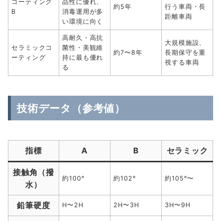
コーティング
品性に優れ、
約5年
行う車両・長
B
消毒運用が多
距離車両
い環境に向く
高耐久・高抗
大規模施設、
セラミックコ
菌性・美観維
約7〜8年
長期保守を重
ーティング
持に最も優れ
視する車両
る
技術データ（参考値）
指標
A
B
セラミック
接触角（撥
約100°
約102°
約105°〜
水）
鉛筆硬度
H〜2H
2H〜3H
3H〜9H