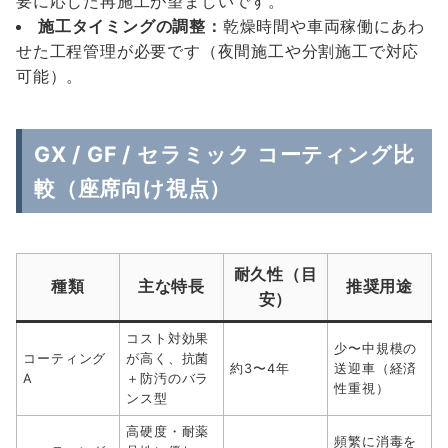
要に応じた再施工が望ましいです。
施工タイミングの調整：
乾燥時間や車両稼働にあわ
せた工程管理が必要です（夜間施工や分割施工で対応
可能）。
GX / GF / セラミック コーティング比
較（座席向け視点）
耐久性（目
種類
主な特長
推奨用途
安）
コスト対効果
少〜中規模の
コーティング
が高く、抗菌
約3〜4年
送迎車（経済
A
＋防汚のバラ
性重視）
ンス型
高硬度・耐薬
頻繁に消毒を