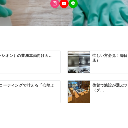
ラシオン）の業務車両向けカ...
忙しい方必見！毎日
店）
コーティングで叶える「心地よ
佐賀で施設が選ぶフ
（グ...