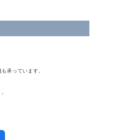
談
も承っています。
う。