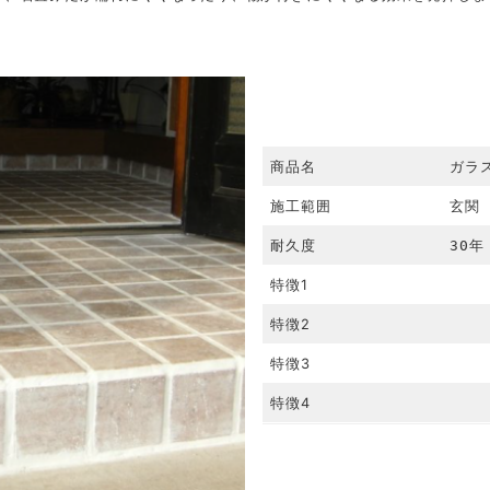
商品名
ガラ
施工範囲
玄関
耐久度
30年
特徴1
特徴2
特徴3
特徴4