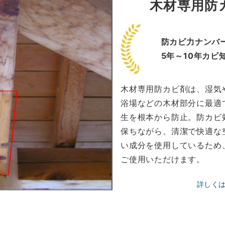
木材専用防
防カビ力ナンバー
5年～10年カビ
木材専用防カビ剤は、湿気
浴場などの木材部分に最適
生を根本から防止。防カビ
保ちながら、清潔で快適な
い成分を使用しているため
ご使用いただけます。
詳しく