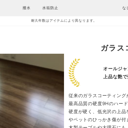
撥水
水垢防止
な
耐久年数はアイテムにより異なります。
ガラス
オールジャ
上品な艶で
従来のガラスコーティングが
最高品質の硬度9Hのハー
硬度が硬く、低光沢の上品
やペットのひっかき傷が付
木製テーブルや大理石にも