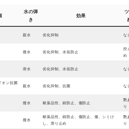
水の弾
類
効果
き
親水
劣化抑制
な
控
撥水
劣化抑制、水垢防止
め
滑水
劣化抑制、水垢防止
な
イオン抗菌
親水
劣化抑制、抗菌
な
艶
撥水
耐薬品性、錆防止、傷防止
り
耐薬品性、錆防止、傷防止、傷、シミけ
艶
撥水
し、滑り止め
り