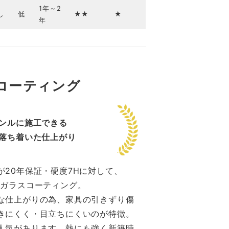
1年～2
し
低
★★
★
年
コーティング
ンルに施工できる
落ち着いた仕上がり
20年保証・硬度7Hに対して、
ドガラスコーティング。
な仕上がりの為、家具の引きずり傷
きにくく・目立ちにくいのが特徴。
人気があります。熱にも強く新築時