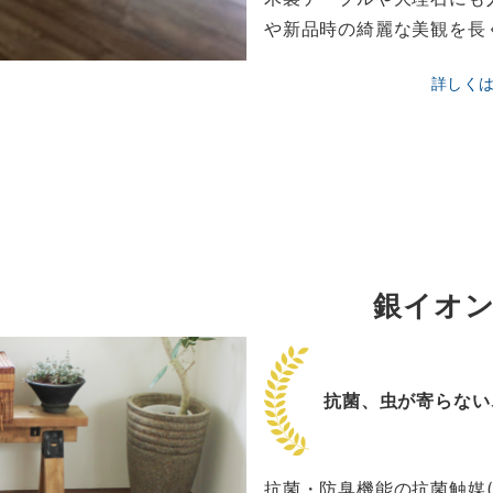
や新品時の綺麗な美観を長
詳しく
銀イオ
抗菌、虫が寄らない
抗菌・防臭機能の抗菌触媒(