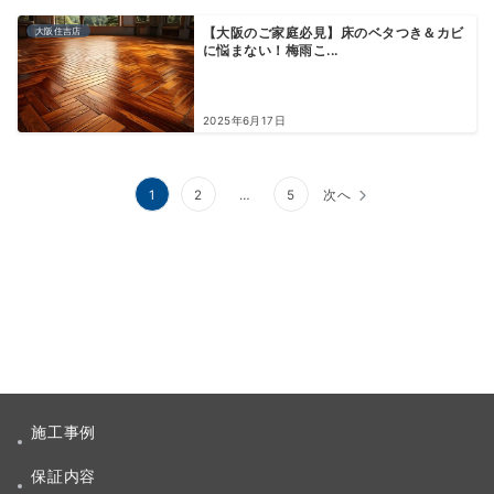
大阪住吉店
【大阪のご家庭必見】床のベタつき＆カビ
に悩まない！梅雨こ...
2025年6月17日
投
1
2
…
5
次へ
稿
ナ
ビ
ゲ
ー
シ
施工事例
ョ
保証内容
ン