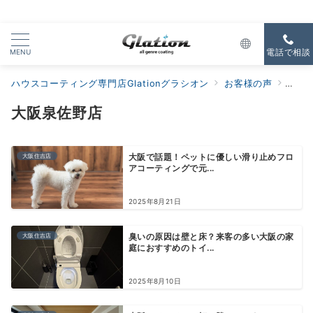
MENU
電話で相談
ハウスコーティング専門店Glationグラシオン
お客様の声
すべ
大阪泉佐野店
大阪住吉店
大阪で話題！ペットに優しい滑り止めフロ
アコーティングで元...
2025年8月21日
大阪住吉店
臭いの原因は壁と床？来客の多い大阪の家
庭におすすめのトイ...
2025年8月10日