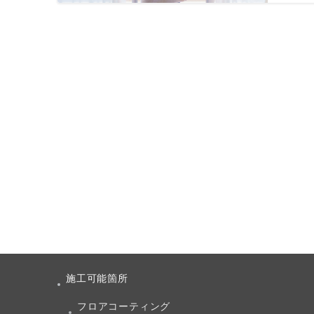
投
稿
ナ
ビ
ゲ
ー
シ
ョ
ン
施工可能箇所
フロアコーティング