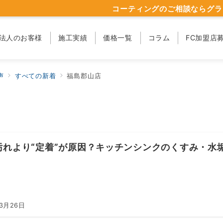
コーティングのご相談ならグラ
法人のお客様
施工実績
価格一覧
コラム
FC加盟店
声
すべての新着
福島郡山店
汚れより“定着”が原因？キッチンシンクのくすみ・水
年3月26日