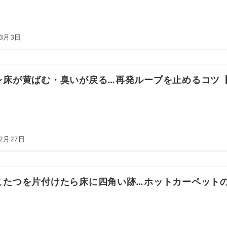
年3月3日
レ床が黄ばむ・臭いが戻る…再発ループを止めるコツ
2月27日
こたつを片付けたら床に四角い跡…ホットカーペット