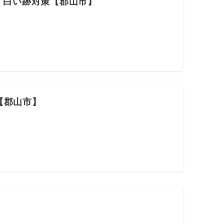
・白い跡対策【郡山市】
【郡山市】
】