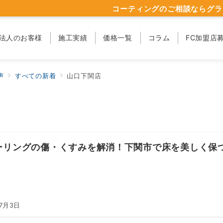
コーティングのご相談ならグラ
法人のお客様
施工実績
価格一覧
コラム
FC加盟店
声
すべての新着
山口下関店
ーリングの傷・くすみを解消！下関市で床を美しく保
年7月3日