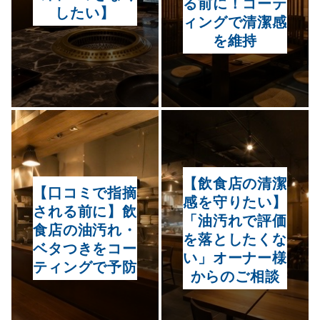
る前に！コーテ
したい】
ィングで清潔感
を維持
【飲食店の清潔
【口コミで指摘
感を守りたい】
される前に】飲
「油汚れで評価
食店の油汚れ・
を落としたくな
ベタつきをコー
い」オーナー様
ティングで予防
からのご相談