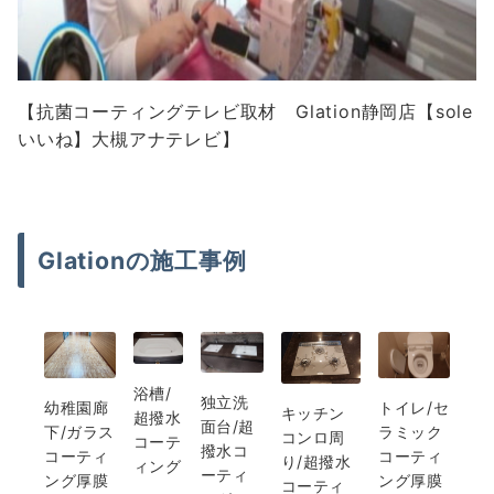
【抗菌コーティングテレビ取材 Glation静岡店【sole
いいね】大槻アナテレビ】
Glationの施工事例
浴槽/
独立洗
幼稚園廊
トイレ/セ
キッチン
超撥水
面台/超
下/ガラス
ラミック
コンロ周
コーテ
撥水コ
コーティ
コーティ
り/超撥水
ィング
ーティ
ング厚膜
ング厚膜
コーティ