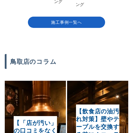
ング
ング
施工事例一覧へ
鳥取店のコラム
【飲食店の油汚
れ対策】壁やテ
【「店が汚い」
ーブルを交換す
の口コミをなく