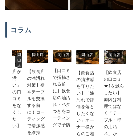
コラム
岡
岡山店
岡山店
岡山店
岡山店
山
【「
店
【口コミ
店が
【飲食店
【飲食店
【飲食店
で指摘さ
汚
の油汚れ
の口コミ
の清潔感
れる前
い」
対策】壁
★1を減ら
を守りた
に】飲食
の口
やテーブ
したい】
い】「油
店の油汚
コミ
ルを交換
原因は料
汚れで評
れ・ベタ
をな
する前
理ではな
価を落と
つきをコ
くし
に！コー
く「テー
したくな
ーティン
た
ティング
ブル・壁
い」オー
グで予防
い】
で清潔感
の油汚
ナー様か
を維持
れ」か
らのご相