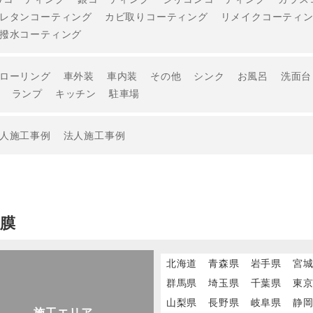
レタンコーティング
カビ取りコーティング
リメイクコーティ
撥水コーティング
ローリング
車外装
車内装
その他
シンク
お風呂
洗面台
ランプ
キッチン
駐車場
人施工事例
法人施工事例
厚膜
北海道
青森県
岩手県
宮
群馬県
埼玉県
千葉県
東
山梨県
長野県
岐阜県
静
施工エリア