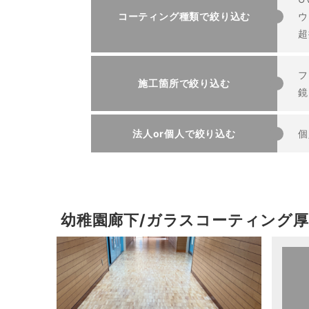
コーティング種類で絞り込む
ウ
超
フ
施工箇所で絞り込む
鏡
法人or個人で絞り込む
個
幼稚園廊下/ガラスコーティング