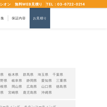
シオン 無料WEB見積り
TEL：03-6722-0214
募集
保証内容
お見積り
城県
栃木県
群馬県
埼玉県
千葉県
長野県
岐阜県
静岡県
愛知県
三重県
島根県
岡山県
広島県
山口県
徳島県
分県
宮崎県
鹿児島県
沖縄県
コーティング
チタンコーティング