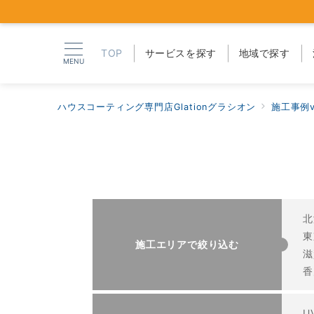
TOP
サービスを探す
地域で探す
MENU
ハウスコーティング専門店Glationグラシオン
施工事例v
北
東
施工エリアで絞り込む
滋
香
U