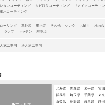
レタンコーティング
カビ取りコーティング
リメイクコーティ
撥水コーティング
ローリング
車外装
車内装
その他
シンク
お風呂
洗面台
ランプ
キッチン
駐車場
人施工事例
法人施工事例
復
北海道
青森県
岩手県
宮
群馬県
埼玉県
千葉県
東
山梨県
長野県
岐阜県
静
施工エリア