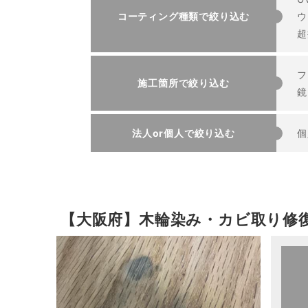
コーティング種類で絞り込む
ウ
超
フ
施工箇所で絞り込む
鏡
法人or個人で絞り込む
個
【大阪府】木輪染み・カビ取り修