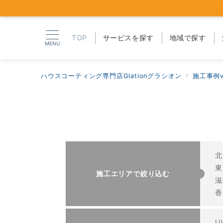
TOP
サービスを探す
地域で探す
MENU
ハウスコーティング専門店Glationグラシオン
施工事例v
北
東
施工エリアで絞り込む
滋
香
U