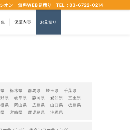
シオン 無料WEB見積り
TEL：03-6722-0214
募集
保証内容
お見積り
城県
栃木県
群馬県
埼玉県
千葉県
長野県
岐阜県
静岡県
愛知県
三重県
島根県
岡山県
広島県
山口県
徳島県
分県
宮崎県
鹿児島県
沖縄県
コーティング
チタンコーティング