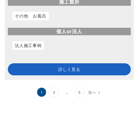
施工箇所
その他
お風呂
個人or法人
法人施工事例
詳しく見る
投
1
2
…
5
次へ
稿
ナ
ビ
ゲ