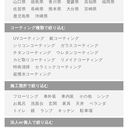
山口県
徳島県
香川県
愛媛県
高知県
福岡県
佐賀県
長崎県
熊本県
大分県
宮崎県
鹿児島県
沖縄県
コーティング種類で絞り込む
UVコーティング
銀コーティング
シリコンコーティング
ガラスコーティング
チタンコーティング
ウレタンコーティング
カビ取りコーティング
リメイクコーティング
特殊清掃
セラミックコーティング
超撥水コーティング
施工箇所で絞り込む
フローリング
車外装
車内装
その他
シンク
お風呂
洗面台
玄関
家具
天井
ベランダ
トイレ
鏡
ランプ
キッチン
駐車場
法人or個人で絞り込む