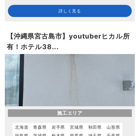
詳しく見る
【沖縄県宮古島市】youtuberヒカル所
有！ホテル38...
施工エリア
北海道
青森県
岩手県
宮城県
秋田県
山形県
福島県
茨城県
栃木県
群馬県
埼玉県
千葉県