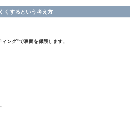
くくするという考え方
ティング”で表面を保護
します。
。