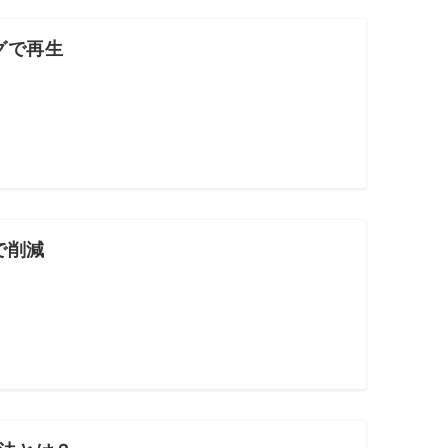
グで再生
で削減