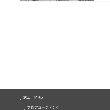
投
稿
ナ
ビ
ゲ
ー
シ
ョ
ン
施工可能箇所
フロアコーティング