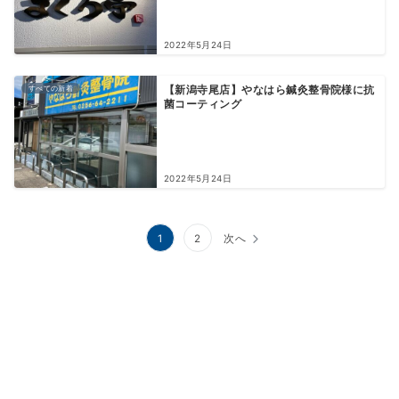
2022年5月24日
すべての新着
【新潟寺尾店】やなはら鍼灸整骨院様に抗
菌コーティング
2022年5月24日
投
1
2
次へ
稿
ナ
ビ
ゲ
ー