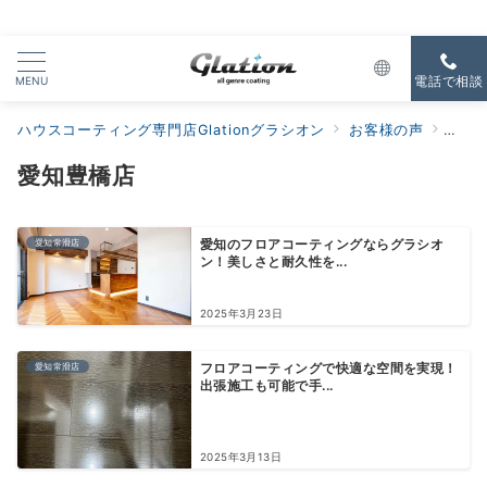
MENU
電話で相談
ハウスコーティング専門店Glationグラシオン
お客様の声
すべ
愛知豊橋店
愛知常滑店
愛知のフロアコーティングならグラシオ
ン！美しさと耐久性を...
2025年3月23日
愛知常滑店
フロアコーティングで快適な空間を実現！
出張施工も可能で手...
2025年3月13日