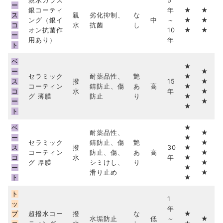
親水ガラス
5
ー
銀コーティ
年
★
★
ス
親
劣化抑制、
な
ング（銀イ
中
～
★
★
コ
水
抗菌
し
オン抗菌作
10
★
★
ー
用あり）
年
ト
ベ
★
ー
★
セラミック
耐薬品性、
艶
★
ス
撥
15
★
コーティン
錆防止、傷
あ
高
★
コ
水
年
★
グ 薄膜
防止
り
★
ー
★
★
ト
ベ
★
耐薬品性、
★
ー
★
セラミック
錆防止、傷
艶
★
ス
撥
30
★
コーティン
防止、傷、
あ
高
★
コ
水
年
★
グ 厚膜
シミけし、
り
★
ー
★
滑り止め
★
ト
★
ト
1
ッ
年
プ
超撥水コー
撥
な
★
水垢防止
低
～
★