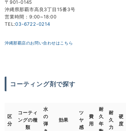
〒901-0145
沖縄県那覇市高良3丁目15番3号
営業時間：9:00~18:00
TEL:
03-6722-0214
沖縄那覇店のお問い合わせはこちら
コーティング剤で探す
水
耐
コーティ
ツ
耐
区
の
費
久
硬
ングの種
効果
ヤ
久
分
弾
用
年
度
類
感
力