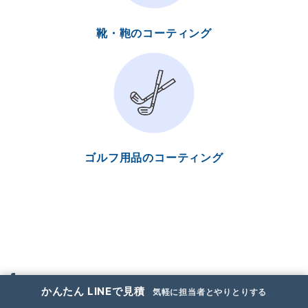
靴・鞄のコーティング
ゴルフ用品のコーティング
特殊清掃について
かんたん LINEで見積
気軽に担当者とやりとりする