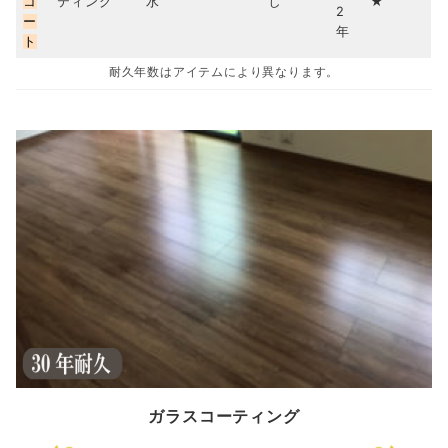
コ
ティング
水
し
★
2
ー
年
ト
耐久年数はアイテムにより異なります。
ガラスコーティング