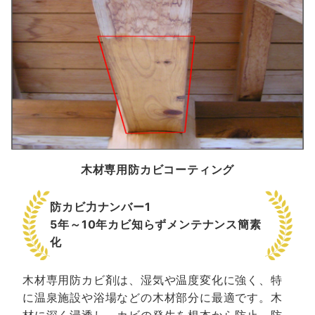
木材専用防カビコーティング
防カビ力ナンバー1
5年～10年カビ知らずメンテナンス簡素
化
木材専用防カビ剤は、湿気や温度変化に強く、特
に温泉施設や浴場などの木材部分に最適です。木
材に深く浸透し、カビの発生を根本から防止。防