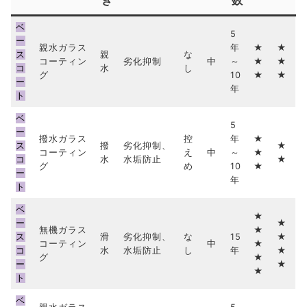
き
数
ベ
5
ー
親水ガラス
年
★
★
ス
親
な
コーティン
劣化抑制
中
～
★
★
コ
水
し
グ
10
★
★
ー
年
ト
ベ
5
ー
撥水ガラス
控
年
★
ス
撥
劣化抑制、
★
コーティン
え
中
～
★
コ
水
水垢防止
★
グ
め
10
★
ー
年
ト
ベ
★
ー
★
無機ガラス
★
ス
滑
劣化抑制、
な
15
★
コーティン
中
★
コ
水
水垢防止
し
年
★
グ
★
ー
★
★
ト
ベ