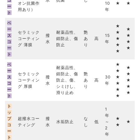
コ
水
抗菌
し
オン抗菌作
10
★
★
ー
用あり）
年
ト
ベ
★
ー
★
セラミック
耐薬品性、
艶
★
ス
撥
15
★
コーティン
錆防止、傷
あ
高
★
コ
水
年
★
グ 薄膜
防止
り
★
ー
★
★
ト
ベ
★
耐薬品性、
★
ー
★
セラミック
錆防止、傷
艶
★
ス
撥
30
★
コーティン
防止、傷、
あ
高
★
コ
水
年
★
グ 厚膜
シミけし、
り
★
ー
★
滑り止め
★
ト
★
ト
1
ッ
年
プ
超撥水コー
撥
な
★
水垢防止
低
～
★
コ
ティング
水
し
★
2
ー
年
ト