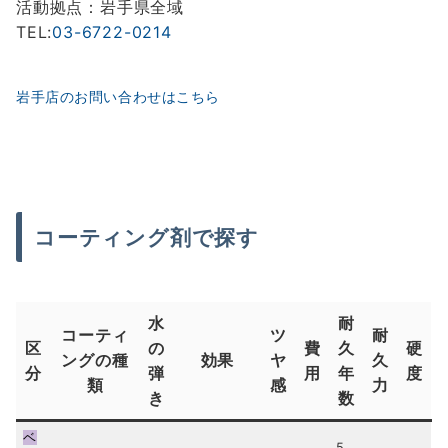
活動拠点：岩手県全域
TEL:
03-6722-0214
岩手店のお問い合わせはこちら
コーティング剤で探す
水
耐
コーティ
ツ
耐
区
の
費
久
硬
ングの種
効果
ヤ
久
分
弾
用
年
度
類
感
力
き
数
ベ
5