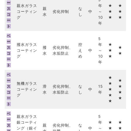
ー
親水ガラス
年
★
★
ス
親
な
コーティン
劣化抑制
中
～
★
★
コ
水
し
グ
10
★
★
ー
年
ト
ベ
5
ー
撥水ガラス
控
年
★
ス
撥
劣化抑制、
★
コーティン
え
中
～
★
コ
水
水垢防止
★
グ
め
10
★
ー
年
ト
ベ
★
ー
★
無機ガラス
★
ス
滑
劣化抑制、
な
15
★
コーティン
中
★
コ
水
水垢防止
し
年
★
グ
★
ー
★
★
ト
ベ
親水ガラス
5
ー
銀コーティ
年
★
★
ス
親
劣化抑制、
な
ング（銀イ
中
～
★
★